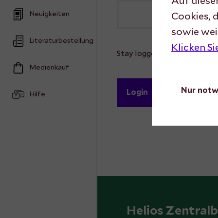
Auf diese
Neuigkeiten
Cookies, 
sowie weit
Literaturbestellung
Klicken Sie
Stay logged in
Medienkauf
Nur notw
Hilfe
Helios Zentralb