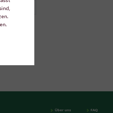
fasst
sind,
zen.
en.
Über uns
FAQ