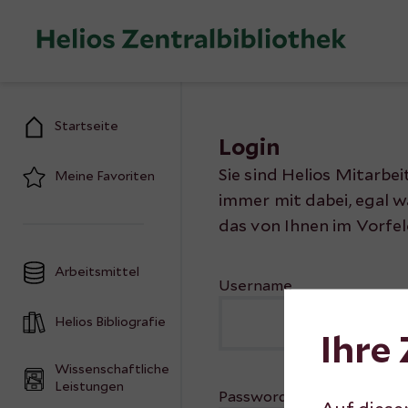
Zum Inhalt springen
Startseite
Login
Sie sind Helios Mitarbei
Meine Favoriten
immer mit dabei, egal 
das von Ihnen im Vorfel
Arbeitsmittel
Username
Helios Bibliografie
Ihre
Wissenschaftliche
Leistungen
Password